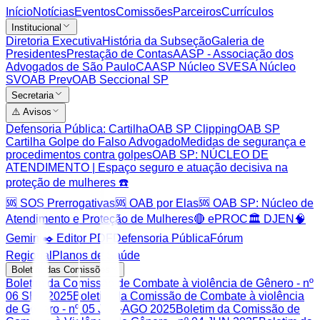
Início
Notícias
Eventos
Comissões
Parceiros
Currículos
Institucional
Diretoria Executiva
História da Subseção
Galeria de
Presidentes
Prestação de Contas
AASP - Associação dos
Advogados de São Paulo
CAASP Núcleo SV
ESA Núcleo
SV
OAB Prev
OAB Seccional SP
Secretaria
⚠️ Avisos
Defensoria Pública: Cartilha
OAB SP Clipping
OAB SP
Cartilha Golpe do Falso Advogado
Medidas de segurança e
procedimentos contra golpes
OAB SP: NÚCLEO DE
ATENDIMENTO | Espaço seguro e atuação decisiva na
proteção de mulheres ☎️
🆘 SOS Prerrogativas
🆘 OAB por Elas
🆘 OAB SP: Núcleo de
Atendimento e Proteção de Mulheres
🔴 ePROC
🏛️ DJEN
🧠
Gemini
✒️ Editor PDF
Defensoria Pública
Fórum
Regional
Planos de Saúde
Boletim das Comissões
Boletim da Comissão de Combate à violência de Gênero - nº
06 SET 2025
Boletim da Comissão de Combate à violência
de Gênero - nº 05 JUL-AGO 2025
Boletim da Comissão de