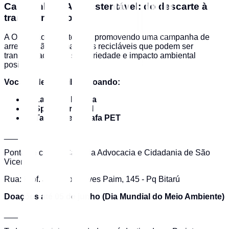
Campanha OAB Sustentável: do descarte à
transformação ♻
A OAB São Vicente está promovendo uma campanha de
arrecadação de materiais recicláveis que podem ser
transformados em solidariedade e impacto ambiental
positivo.
Você pode contribuir doando:
🔹 Lacre de latinha
🔹 Spray aerossol
🔹 Tampa de garrafa PET
___
Ponto de coleta: Casa da Advocacia e Cidadania de São
Vicente
Rua: Prof. José Gonçalves Paim, 145 - Pq Bitarú
Doações até 05 de junho (Dia Mundial do Meio Ambiente)
___