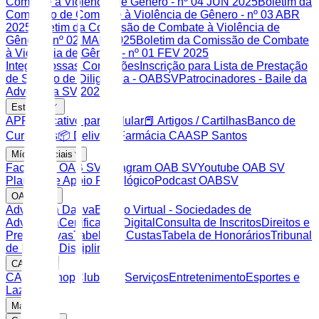
Combate à Violência de Gênero - nº 04 JUN 2025
Boletim da
Comissão de Combate à Violência de Gênero - nº 03 ABR
2025
Boletim da Comissão de Combate à Violência de
Gênero - nº 02 MAR 2025
Boletim da Comissão de Combate
à Violência de Gênero - nº 01 FEV 2025
Integre nossas Comissões
Inscrição para Lista de Prestação
de Serviço de Diligência - OABSV
Patrocinadores - Baile da
Advocacia SV 2025
Estrutura
APP Aplicativo para celular
📕 Artigos / Cartilhas
Banco de
Currículos
📦 Delivery Farmácia CAASP Santos
Mídias Sociais
Facebook OAB SV
Instagram OAB SV
Youtube OAB SV
Plantão de Apoio Psicológico
Podcast OABSV
OAB SP
Advocacia Dativa
Balcão Virtual - Sociedades de
Advocacia
Certificação Digital
Consulta de Inscritos
Direitos e
Prerrogativas
Tabela de Custas
Tabela de Honorários
Tribunal
de Ética e Disciplina
CAASP
CAASP Shop
Clube de Serviços
Entretenimento
Esportes e
Lazer
Mais