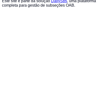
Este site é parte da solução
DailySbs
, uma plataforma
completa para gestão de subseções OAB.