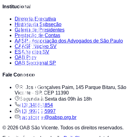
Institucional
Diretoria Executiva
História da Subseção
Galeria de Presidentes
Prestação de Contas
AASP - Associação dos Advogados de São Paulo
CAASP Núcleo SV
ESA Núcleo SV
OAB Prev
OAB Seccional SP
Fale Conosco
R. José Gonçalves Paim, 145 Parque Bitaru, São
Vicente - SP, CEP 11390
Segunda à Sexta das 09h às 18h
(13) 3468-1854
(13) 99709-5997
sao.vicente@oabsp.org.br
©
2026
OAB São Vicente
. Todos os direitos reservados.