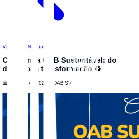
Voltar para Notícias
Campanha OAB Sustentável: do
descarte à transformação ♻
📅
1 de abril de 2026
✍️
OAB SV