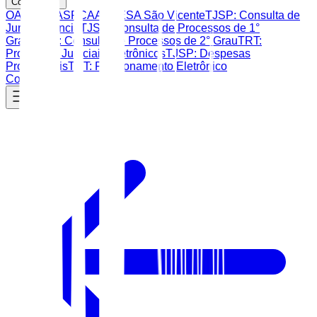
Consultas
OAB SP
AASP
CAASP
ESA São Vicente
TJSP: Consulta de
Jurisprudência
TJSP: Consulta de Processos de 1°
Grau
TJSP: Consulta de Processos de 2° Grau
TRT:
Processos Judiciais Eletrônicos
TJSP: Despesas
Processuais
TRT: Peticionamento Eletrônico
Contato